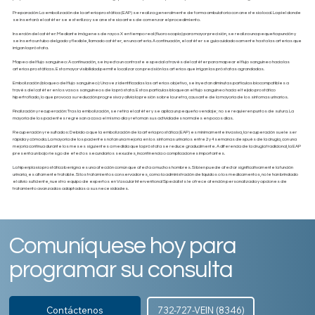
Preparación: La embolización de la arteria prostática (EAP) se realiza generalmente de forma ambulatoria con anestesia local. La piel donde
se insertará el catéter se esteriliza y se anestesia antes de comenzar el procedimiento.
Inserción del catéter: Mediante imágenes de rayos X en tiempo real (fluoroscopia) para mayor precisión, se realiza una pequeña punción y
se inserta un tubo delgado y flexible, llamado catéter, en una arteria. A continuación, el catéter se guía cuidadosamente hasta las arterias que
irrigan la próstata.
Mapeo del flujo sanguíneo: A continuación, se inyecta un contraste especial a través del catéter para mapear el flujo sanguíneo hacia las
arterias prostáticas. Esta mayor visibilidad permite localizar con precisión las arterias que irrigan las próstatas agrandadas.
Embolización (bloqueo del flujo sanguíneo): Una vez identificadas las arterias objetivo, se inyectan diminutas partículas biocompatibles a
través del catéter en los vasos sanguíneos de la próstata. Estas partículas bloquean el flujo sanguíneo hacia el tejido prostático
hipertrofiado, lo que provoca su reducción progresiva y alivia la presión sobre la uretra, causante de la mayoría de los síntomas urinarios.
Finalización y recuperación: Tras la embolización, se retira el catéter y se aplica un pequeño vendaje; no se requieren puntos de sutura. La
mayoría de los pacientes regresan a casa el mismo día y retoman sus actividades normales en pocos días.
Recuperación y resultados: Debido a que la embolización de la arteria prostática (EAP) es mínimamente invasiva, la recuperación suele ser
rápida y cómoda. La mayoría de los pacientes notan una mejoría en los síntomas urinarios entre 2 y 4 semanas después de la cirugía, con una
mejoría continua durante los meses siguientes a medida que la próstata se reduce gradualmente. A diferencia de la cirugía tradicional, la EAP
presenta un bajo riesgo de efectos secundarios sexuales, incontinencia o complicaciones importantes.
La hiperplasia prostática benigna es una afección común que afecta a muchos hombres. Si bien puede afectar significativamente la función
urinaria, es altamente tratable. Si los tratamientos conservadores, como la administración de líquidos o los medicamentos, no le han brindado
el alivio suficiente, nuestro equipo de expertos en Vascular Interventional Specialists le ofrece atención personalizada y opciones de
tratamiento avanzadas adaptadas a sus necesidades.
Comuníquese hoy para
programar su consulta
Contáctenos
732-727-VEIN (8346)