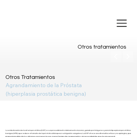
Realizar pago en línea
Otros tratamientos
Otros Tratamientos
Agrandamiento de la Próstata
(hiperplasia prostática benigna)
Embolización de la arteria
prostática
La embolización de la arteria prostática (EAP) es un procedimiento mínimamente invasivo, guiado por imágenes, para la hiperplasia prostática
benigna (HPB) que reduce el tamaño de la próstata al bloquear su irrigación sanguínea. La EAP ofrece una alternativa eficaz y no quirúrgica, que
proporciona alivio de los síntomas con menor riesgo, menor tiempo de recuperación y sin necesidad de anestesia general.