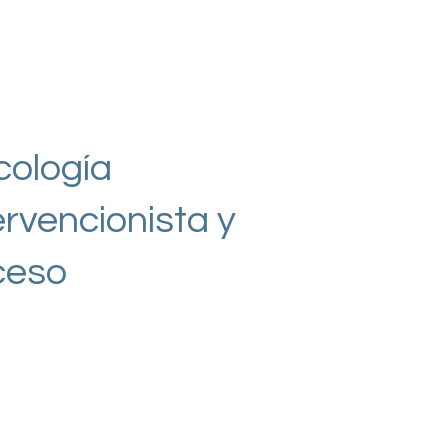
ología
ervencionista y
ceso