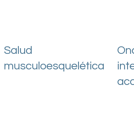
Salud
Onc
musculoesquelética
int
ac