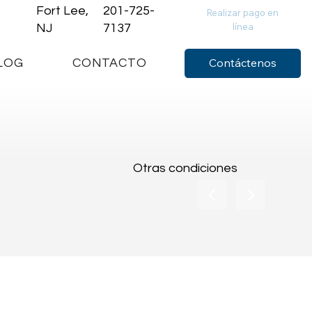
Fort Lee,
201-725-
Realizar pago en
línea
NJ
7137
Contáctenos
LOG
CONTACTO
Otras condiciones