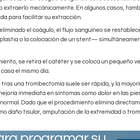
 o extraerlo mecánicamente. En algunos casos, tam
a para facilitar su extracción.
eliminado el coágulo, el flujo sanguíneo se restablec
lastia o la colocación de un stent— simultáneament
miento, se retira el catéter y se coloca un pequeño v
casa el mismo día.
tras una trombectomía suele ser rápida, y la mayor
 mejoría inmediata en síntomas como dolor en las pi
 normal. Dado que el procedimiento elimina directame
mo daño tisular, amputación de la extremidad o trom
ra programar su