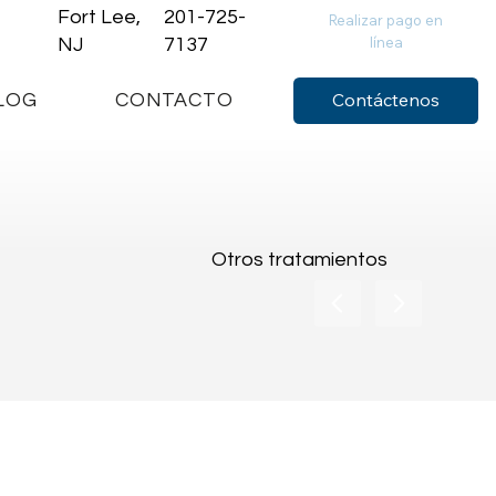
Fort Lee,
201-725-
Realizar pago en
línea
NJ
7137
Contáctenos
LOG
CONTACTO
Otros tratamientos