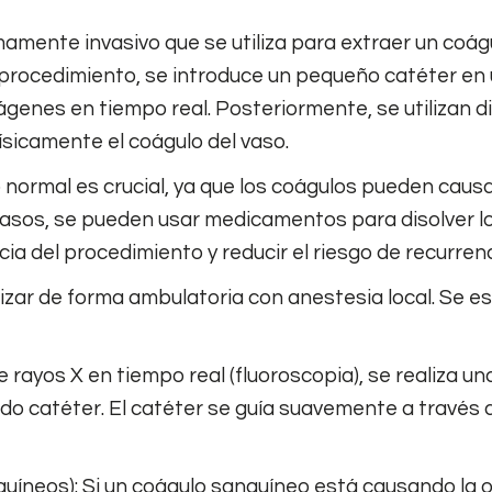
ente invasivo que se utiliza para extraer un coágul
 procedimiento, se introduce un pequeño catéter en u
enes en tiempo real. Posteriormente, se utilizan di
ísicamente el coágulo del vaso.
ormal es crucial, ya que los coágulos pueden causar
casos, se pueden usar medicamentos para disolver los
a del procedimiento y reducir el riesgo de recurrenc
ar de forma ambulatoria con anestesia local. Se este
 rayos X en tiempo real (fluoroscopia), se realiza 
ado catéter. El catéter se guía suavemente a través 
neos): Si un coágulo sanguíneo está causando la obs