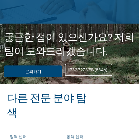
궁금한 점이 있으신가요? 저희
팀이 도와드리겠습니다.
732-727-VEIN(8346)
문의하기
다른 전문 분야 탐
색
정맥 센터
동맥 센터