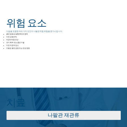
위험 요소
다음을 포함한 여러 가지 요인이 나팔관 막힘 위험을 증가시킵니다.
골반 염증성 질환(PID)의 병력
이전 성병(STI)
자궁내막증 진단
과거 복부 또는 골반 수술
이전 자궁외 임신
다발성 골반 감염 또는 만성 염증
치료
나팔관 재관류