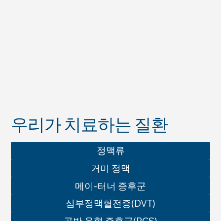
우리가 치료하는 질환
정맥류
거미 정맥
메이-터너 증후군
심부정맥혈전증(DVT)
골반 울혈 증후군(PCS)