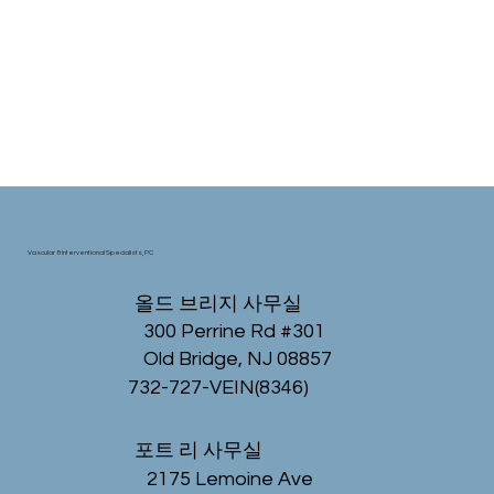
근골격계 건강
중재적 종양학 및 접근
Vascular & Interventional Specialists, PC
올드 브리지 사무실
300 Perrine Rd #301
Old Bridge, NJ 08857
732-727-VEIN(8346)
포트 리 사무실
2175 Lemoine Ave