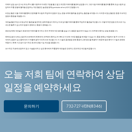
카테터 삽입: 실시간 X선 유도(투시)를 이용하여 미세한 구멍을 뚫고 얇고 유연한 카테터를 혈관에 삽입합니다. 그런 다음 카테터를 혈관계를 통해 조심스럽게 삽
입하여 무릎 관절에 혈액을 공급하는 작은 혈관인 슬관절 동맥(genicular artery)까지 연결합니다.
비정상 혈관 식별: 카테터를 통해 조영제를 부드럽게 주입하여 염증이 있는 관절 내벽에 혈액을 공급하는 혈관을 파악합니다. 이러한 비정상 혈관은 종종 지속적인
염증과 통증을 유발합니다.
색전술(혈관 차단): 비정상적인 혈관을 발견하면, 생체적합성이 뛰어난 미세 입자를 카테터를 통해 주입하여 혈관을 차단합니다. 이렇게 하면 염증 조직으로 가는
과도한 혈류가 감소하여 염증이 완화되고 통증이 완화됩니다.
완료 및 회복: 색전술이 완료되면 카테터를 제거하고 천자 부위에 작은 붕대를 감습니다. 봉합은 필요하지 않습니다. 대부분의 환자는 당일 퇴원합니다.
회복 및 결과: GAE는 일반적으로 빠르게 회복되며, 대부분의 환자는 24~48시간 이내에 가벼운 활동을 재개할 수 있습니다. 통증 완화는 며칠에서 몇 주 사이에 시
작되며, 염증이 감소함에 따라 수개월에 걸쳐 지속적으로 개선됩니다. 이 시술은 골관절염 관련 통증의 근본 원인을 해결하기 때문에 많은 환자가 수술과 관련된
위험이나 회복 기간 없이 장기적인 효과와 관절 기능 개선을 경험합니다.
보수적인 치료에 반응하지 않고 수술을 피하고 싶은 환자에게 무릎동맥 색전술은 안전하고 효과적인 대안을 제공합니다.
오늘 저희 팀에 연락하여 상담
일정을 예약하세요
문의하기
732-727-VEIN(8346)