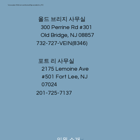
Vascular & Interventional Specialists, PC
올드 브리지 사무실
300 Perrine Rd #301
Old Bridge, NJ 08857
732-727-VEIN(8346)
포트 리 사무실
2175 Lemoine Ave
#501 Fort Lee, NJ
07024
201-725-7137
의원 소개